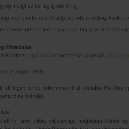
g og mulighed for faglig udvikling
dag med stor kontakt til salg, indkøb, udvikling, kvalitet
ation med korte beslutningsveje og høj grad af samarbej
g tiltrædelse
il Kvalitets- og Compliancechef Pia Olsen på
pol@derm
 den 2. august 2026.
il stillingen, er du velkommen til at kontakte Pia Olsen
ehandles fortroligt.
A/S
dt for sine milde, miljøvenlige hudplejeprodukter og 
n for dette felt. DermaPharm står bl.a. bag virksomhed