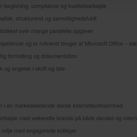
or lovgivning, compliance og kvalitetsarbejde
atisk, struktureret og samvittighedsfuldt
blikket over mange parallelle opgaver
petencer og er rutineret bruger af Microsoft Office – sær
iftlig formidling og dokumentation
og engelsk i skrift og tale
on i en markedsledende dansk kosmetikvirksomhed
 arbejde med velkendte brands på både danske og inter
kt miljø med engagerede kolleger