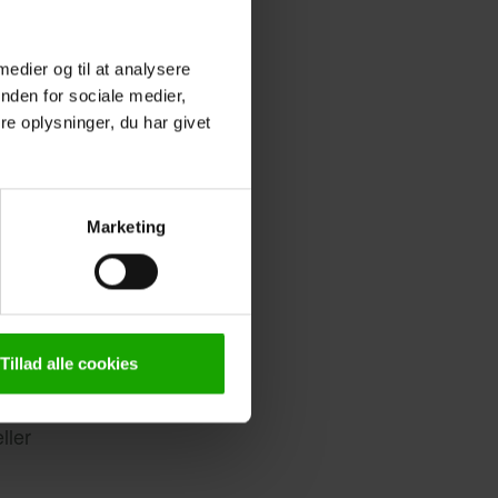
teret ved
 medier og til at analysere
nden for sociale medier,
ta, vurdering af
e oplysninger, du har givet
leger, leverandører
lovgivning og sikre
Marketing
Tillad alle cookies
ler lignende
ller