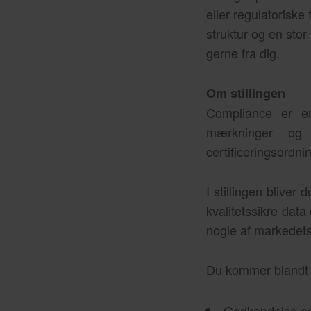
eller regulatorisk
struktur og en sto
gerne fra dig.
Om stillingen
Compliance er en
mærkninger og 
certificeringsordni
I stillingen bliver
kvalitetssikre data
nogle af markedet
Du kommer blandt a
Godkendelse og 