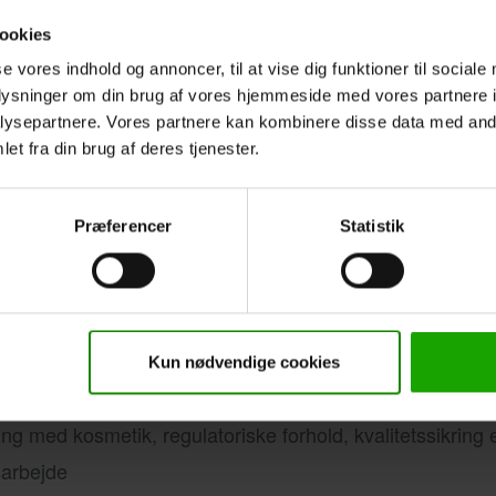
 dig, der trives med at arbejde struktureret og detaljeorien
ookies
ste af dagen.
se vores indhold og annoncer, til at vise dig funktioner til sociale
oplysninger om din brug af vores hjemmeside med vores partnere i
tid vil gå med analyse af dokumentation, håndtering af da
ysepartnere. Vores partnere kan kombinere disse data med andr
ikring af information samt skriftlig kommunikation med kol
et fra din brug af deres tjenester.
f at skabe orden i komplekse informationer, finde svar i 
Præferencer
Statistik
etaljer, vil du sandsynligvis trives rigtig godt hos os.
 du:
Kun nødvendige cookies
d inden for kemi, bioteknologi, farmaci, kemiteknologi el
ng med kosmetik, regulatoriske forhold, kvalitetssikring e
arbejde