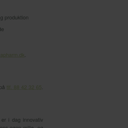
 og produktion
de
apharm.dk
.
 på
tlf. 88 42 32 65
.
er i dag innovativ
ens egen miljø- og