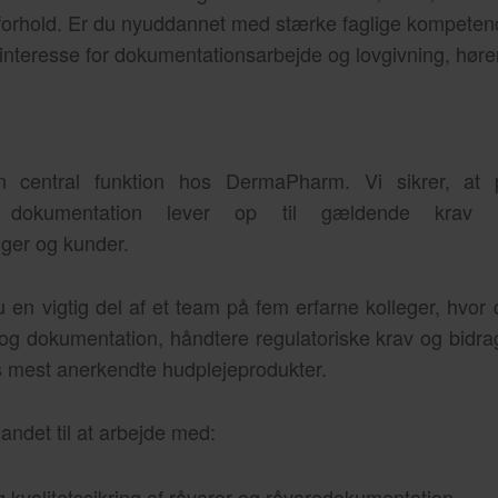
e forhold. Er du nyuddannet med stærke faglige kompetenc
r interesse for dokumentationsarbejde og lovgivning, høre
 central funktion hos DermaPharm. Vi sikrer, at pr
dokumentation lever op til gældende krav f
nger og kunder.
 du en vigtig del af et team på fem erfarne kolleger, hvor 
 og dokumentation, håndtere regulatoriske krav og bidrag
s mest anerkendte hudplejeprodukter.
ndet til at arbejde med:
kvalitetssikring af råvarer og råvaredokumentation