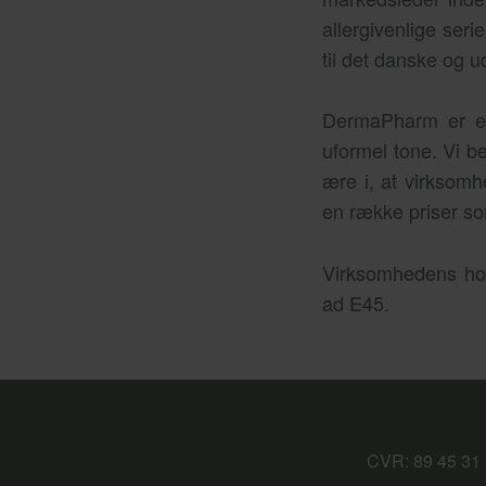
allergivenlige ser
til det danske og 
DermaPharm er en
uformel tone. Vi 
ære i, at virksom
en række priser so
Virksomhedens hove
ad E45.
CVR: 89 45 31 1