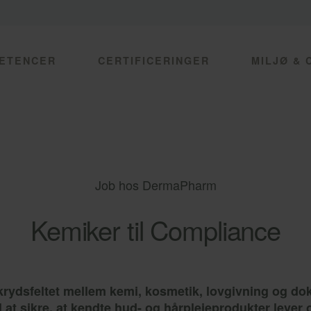
ETENCER
CERTIFICERINGER
MILJØ & 
Job hos DermaPharm
Kemiker til Compliance
 krydsfeltet mellem kemi, kosmetik, lovgivning og d
 at sikre, at kendte hud- og hårplejeprodukter lever o