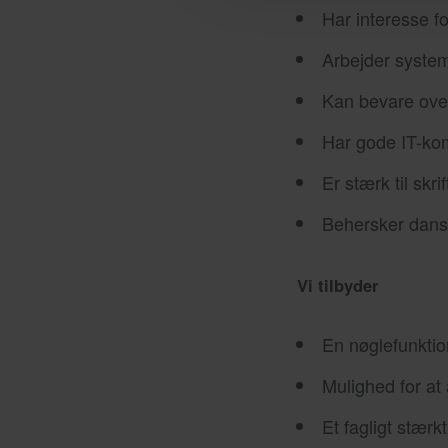
Har interesse f
Arbejder system
Kan bevare over
Har gode IT-kom
Er stærk til skr
Behersker dansk 
Vi tilbyder
En nøglefunkti
Mulighed for at
Et fagligt stær