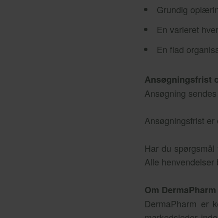
Grundig oplærin
En varieret hver
En flad organis
Ansøgningsfrist o
Ansøgning sendes t
Ansøgningsfrist er
Har du spørgsmål t
Alle henvendelser b
Om DermaPharm 
DermaPharm er ken
markedsleder inde