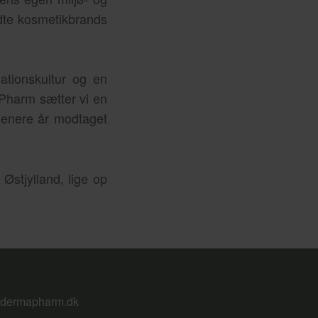
ndte kosmetikbrands
tionskultur og en
Pharm sætter vi en
senere år modtaget
Østjylland, lige op
dermapharm.dk