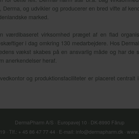
ie, Derma, og udvikler og producerer en bred vifte af ke
udenlandske marked.
 værdibaseret virksomhed præget af en flad organisa
beskæftiger i dag omkring 130 medarbejdere. Hos Derma
hedens vækst skabes på en ansvarlig måde og har de 
m anerkendelser heraf.
dkontor og produktionsfaciliteter er placeret centralt i 
DermaPharm A/S · Europavej 10 · DK-8990 Fårup
9 · Tlf.: + 45 86 47 77 44 · E-mail:
info@dermapharm.dk
·
www.