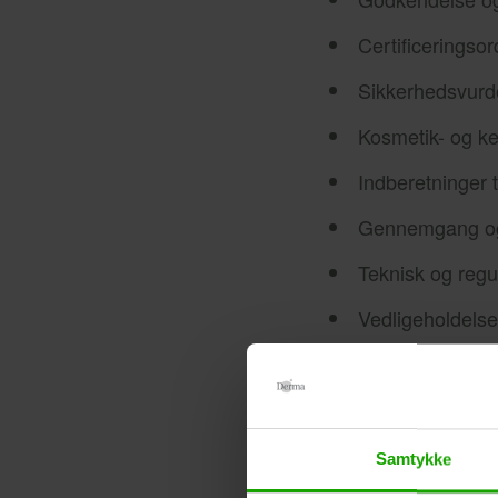
Certificerings
Sikkerhedsvurde
Kosmetik- og ke
Indberetninger 
Gennemgang og 
Teknisk og regul
Vedligeholdelse
Udarbejdelse og
Vurdering af ku
Samtykke
Hvem er du?