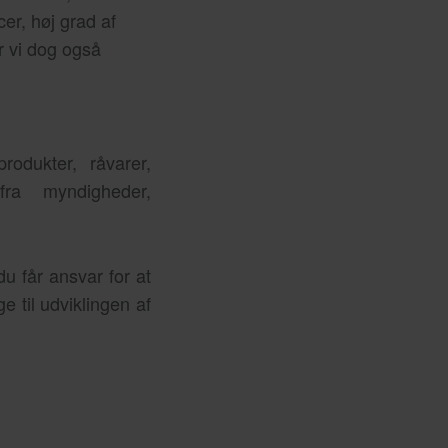
er, høj grad af
r vi dog også
odukter, råvarer,
ra myndigheder,
du får ansvar for at
e til udviklingen af