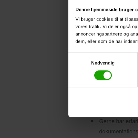
Dette er et job for
Denne hjemmeside bruger c
computeren det me
Vi bruger cookies til at tilpas
vores trafik. Vi deler også 
En stor del af din 
annonceringspartnere og anal
lovkrav, kvalitetss
dem, eller som de har indsaml
og kunder.
Samtykkevalg
Hvis du motiveres a
Nødvendig
høj kvalitet i alle d
Vi forestiller os, at
Har kandidatgra
Gerne har erfari
dokumentations