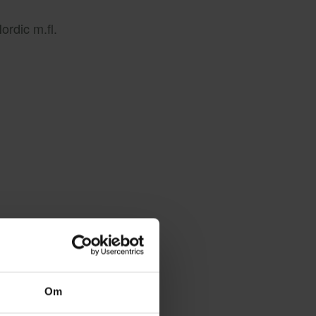
rdic m.fl.
Om