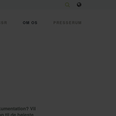
CSR
OM OS
PRESSERUM
okumentation? Vil
p til de højeste