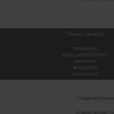
Vores værdier
T
ROVÆRDIG
R
ESULTATORIENTERET
I
NNOVATIV
N
YSGERRIG
E
NGAGERET
Vi søger en kemiker
Vi søger primært e