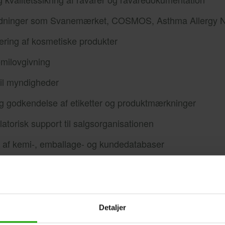
ordninger som Svanemærket, COSMOS, Asthma Allergy No
ring af kosmetiske produkter
milovgivning
til myndigheder
godkendelse af etiketter og produktmærkninger
atorisk support til salgsorganisationen
 af kemi-, emballage- og kundedatabaser
 opdatering af teknisk dokumentation
ndekrav og implementering i kvalitetssystemet
Detaljer